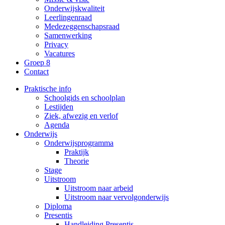
Onderwijskwaliteit
Leerlingenraad
Medezeggenschapsraad
Samenwerking
Privacy
Vacatures
Groep 8
Contact
Praktische info
Schoolgids en schoolplan
Lestijden
Ziek, afwezig en verlof
Agenda
Onderwijs
Onderwijsprogramma
Praktijk
Theorie
Stage
Uitstroom
Uitstroom naar arbeid
Uitstroom naar vervolgonderwijs
Diploma
Presentis
Handleiding Presentis