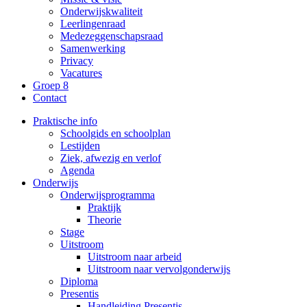
Onderwijskwaliteit
Leerlingenraad
Medezeggenschapsraad
Samenwerking
Privacy
Vacatures
Groep 8
Contact
Praktische info
Schoolgids en schoolplan
Lestijden
Ziek, afwezig en verlof
Agenda
Onderwijs
Onderwijsprogramma
Praktijk
Theorie
Stage
Uitstroom
Uitstroom naar arbeid
Uitstroom naar vervolgonderwijs
Diploma
Presentis
Handleiding Presentis