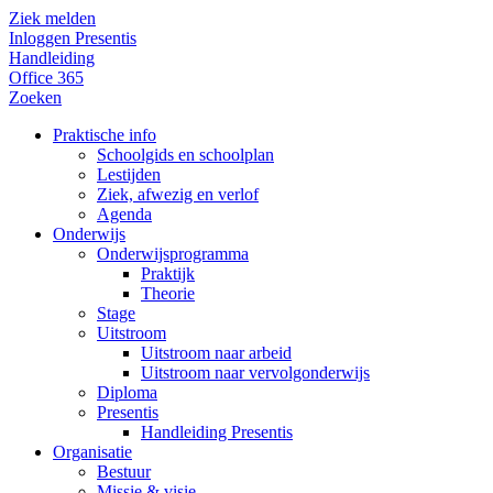
Ziek melden
Inloggen Presentis
Handleiding
Office 365
Zoeken
Praktische info
Schoolgids en schoolplan
Lestijden
Ziek, afwezig en verlof
Agenda
Onderwijs
Onderwijsprogramma
Praktijk
Theorie
Stage
Uitstroom
Uitstroom naar arbeid
Uitstroom naar vervolgonderwijs
Diploma
Presentis
Handleiding Presentis
Organisatie
Bestuur
Missie & visie