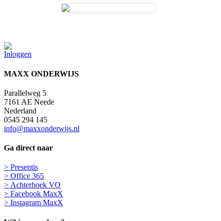
Inloggen
MAX
X
ONDERWIJS
Parallelweg 5
7161 AE Neede
Nederland
0545 294 145
info@maxxonderwijs.nl
Ga direct naar
> P
resentis
>
Office 365
>
Achterhoek VO
>
Facebook MaxX
>
Instagram MaxX