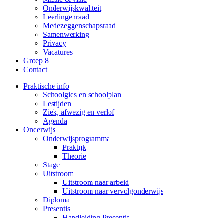
Onderwijskwaliteit
Leerlingenraad
Medezeggenschapsraad
Samenwerking
Privacy
Vacatures
Groep 8
Contact
Praktische info
Schoolgids en schoolplan
Lestijden
Ziek, afwezig en verlof
Agenda
Onderwijs
Onderwijsprogramma
Praktijk
Theorie
Stage
Uitstroom
Uitstroom naar arbeid
Uitstroom naar vervolgonderwijs
Diploma
Presentis
Handleiding Presentis