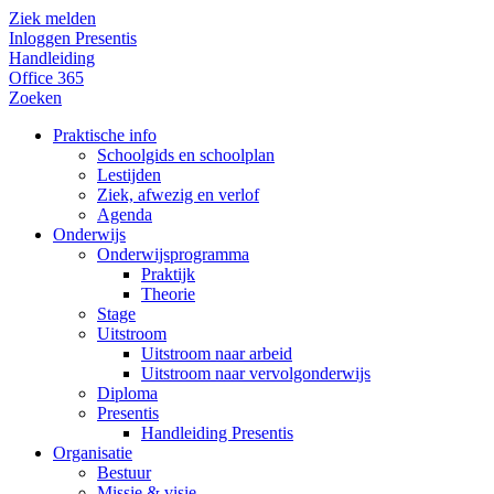
Ziek melden
Inloggen Presentis
Handleiding
Office 365
Zoeken
Praktische info
Schoolgids en schoolplan
Lestijden
Ziek, afwezig en verlof
Agenda
Onderwijs
Onderwijsprogramma
Praktijk
Theorie
Stage
Uitstroom
Uitstroom naar arbeid
Uitstroom naar vervolgonderwijs
Diploma
Presentis
Handleiding Presentis
Organisatie
Bestuur
Missie & visie