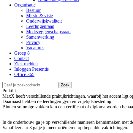
Organisatie
Bestuur
Missie & visie
Onderwijskwaliteit
Leerlingenraad
Medezeggenschapsraad
Samenwerking
Privacy
Vacatures
Groep 8
Contact
Ziek melden
Inloggen Presentis
Office 365
Zoek
Praktijk
MaxX heeft verschillende praktijkrichtingen, waarbij het accent ligt o
Daarnaast hebben de leerlingen gym en vrijetijdsbesteding.
Binnen sommige vakken kan een certificaat of diploma worden behaa
In de onderbouw ga je op verschillende manieren kennismaken met de 
Vanaf leerjaar 3 ga je je meer oriënteren op bepaalde vakrichtingen: